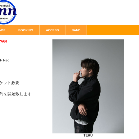
AGE
BOOKING
ACCESS
BAND
YAGI
 Red
ケット必要
整列を開始致します
TERU