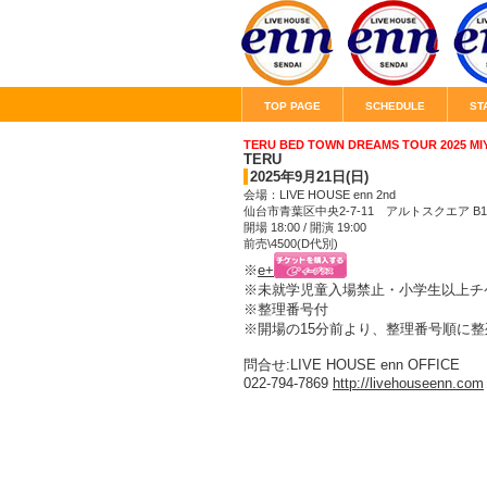
TOP PAGE
SCHEDULE
ST
TERU BED TOWN DREAMS TOUR 2025 MI
TERU
2025年9月21日(日)
会場：LIVE HOUSE enn 2nd
仙台市青葉区中央2-7-11 アルトスクエア B1F
開場 18:00 / 開演 19:00
前売\4500(D代別)
※
e+
※未就学児童入場禁止・小学生以上チ
※整理番号付
※開場の15分前より、整理番号順に
問合せ:LIVE HOUSE enn OFFICE
022-794-7869
http://livehouseenn.com