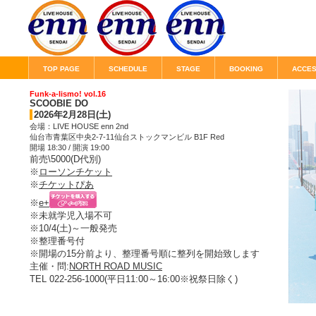
TOP PAGE
SCHEDULE
STAGE
BOOKING
ACCE
Funk-a-lismo! vol.16
SCOOBIE DO
2026年2月28日(土)
会場：LIVE HOUSE enn 2nd
仙台市青葉区中央2-7-11仙台ストックマンビル B1F Red
開場 18:30 / 開演 19:00
前売\5000(D代別)
※
ローソンチケット
※
チケットぴあ
※
e+
※未就学児入場不可
※10/4(土)～一般発売
※整理番号付
※開場の15分前より、整理番号順に整列を開始致します
主催・問:
NORTH ROAD MUSIC
TEL 022-256-1000(平日11:00～16:00※祝祭日除く)