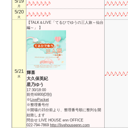
5/19
月
5/20
火
【TALK＆LIVE「てるひでゆうの三人旅～仙台
編～」 】
5/21
輝喜
水
大久保英紀
星乃ゆう
17:30/18:00
前売\6900(D別)
※
LivePocket
※整理番号付
※開場の15分前より、整理番号順に整列を開
始致します
問合せ:LIVE HOUSE enn OFFICE
022-794-7869
http://livehouseenn.com