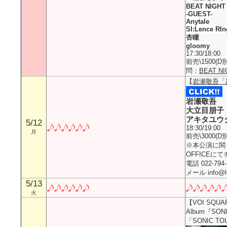
BEAT NIGHT
-GUEST-
Anytale
SI:Lence RI
杏瞳
gloomy
17:30/18:00
前売\1500(D別
問：
BEAT NI
【
岩瀬敬吾「
岩瀬敬吾
大立目朋子
アキタユウ
5/12
18:30/19:00
月
前売\3000(D別
※本公演に関しま
OFFICE
電話 022-794-
メール info@li
5/13
火
【VOI SQUARE
Album『SONIC
「SONIC T