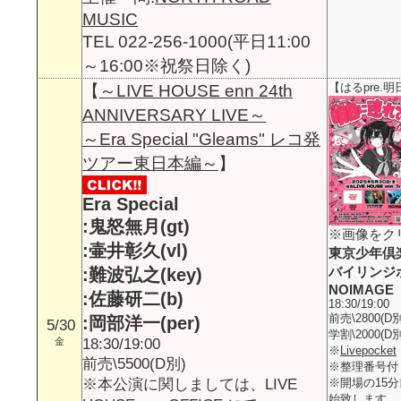
MUSIC
TEL 022-256-1000(平日11:00
～16:00※祝祭日除く)
【
～LIVE HOUSE enn 24th
【はるpre.
ANNIVERSARY LIVE～
～Era Special "Gleams" レコ発
ツアー東日本編～
】
Era Special
:鬼怒無月(gt)
※画像をク
:壷井彰久(vl)
東京少年倶
バイリンジ
:難波弘之(key)
NOIMAGE
:佐藤研二(b)
18:30/19:00
前売\2800(D別
:岡部洋一(per)
5/30
学割\2000(
金
18:30/19:00
※
Livepocket
前売\5500(D別)
※整理番号付
※本公演に関しましては、LIVE
※開場の15
始致します