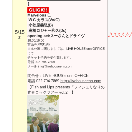
】
Marvelous E.
:W.C.カラス(Vo/G)
:小笠原義弘(B)
:高橋ロジャー和久(Ds)
5/15
opening act:スーさんとドライヴ
木
18:30/19:00
前売\4000(D別)
※本公演に関しましては、LIVE HOUSE enn OFFICE
にて
チケット予約を受付致します。
電話 022-794-7869
メール
info@livehouseenn.com
問合せ：LIVE HOUSE enn OFFICE
電話 022-794-7869
http://livehouseenn.com
【Fish and Lips presents「フィシュリなりの
青春ロックツアー vol.2」】