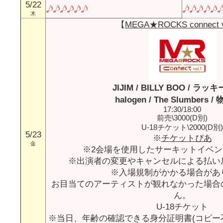
5/22
木
【
MEGA★ROCKS connect v
JIJIM / BILLY BOO / ラ
halogen / The Slumbers 
17:30/18:00
前売\3000(D別)
U-18チケット\2000(D別)
5/23
※
チケットぴあ
金
※2会場を使用したサーキットイベ
※出演者の変更やキャンセルによる払い
※入場規制がかかる場合があ
お目当てのアーティストが観れなかった場合
ん。
U-18チケット
※当日、年齢の確認できる身分証明書(コピー