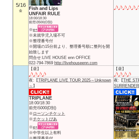
5/16
Fish and Lips
金
UNFAIR RULE
18:00/18:30
前売\3500(D別)
※
e+
※未就学児入場不可
※整理番号付
※開場の15分前より、整理番号順に整列を開
始致します
問合せ:LIVE HOUSE enn OFFICE
022-794-7869
http://livehouseenn.com
【昼】
【昼】
夜:【
TRIPLANE LIVE TOUR 2025～Unknown
夜:【
THE ST
～
】
SURRENDER
TRIPLANE
18:00/18:30
前売\5000(D別)
※
ローソンチケット
※
チケットぴあ
※
e+
※中学生以上有料
※整理番号付