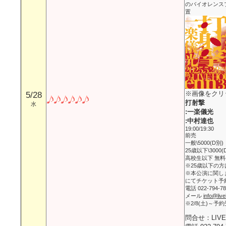
のバイオレンス
置
※画像をクリ
5/28
打射撃
水
:一楽儀光
:中村達也
19:00/19:30
前売
一般\5000(D別)
25歳以下\3000(
高校生以下 無料(
※25歳以下の
※本公演に関しまして
にてチケット予
電話 022-794-78
メール
info@liv
※2/8(土)～予
問合せ：LIVE 