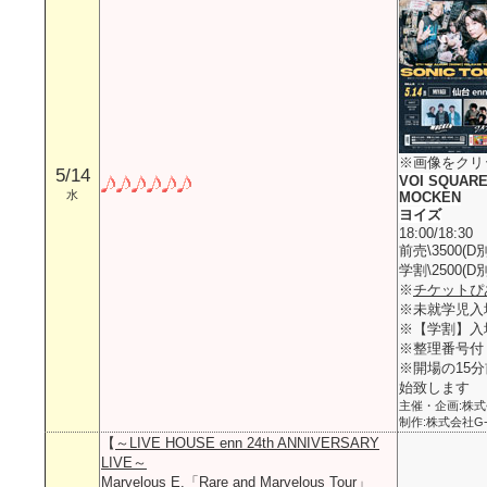
※画像をクリ
5/14
VOI SQUARE
水
MOCKEN
ヨイズ
18:00/18:30
前売\3500(D別
学割\2500(D別
※
チケットぴ
※未就学児入
※【学割】入
※整理番号付
※開場の15
始致します
主催・企画:株式会
制作:株式会社G-S
【
～LIVE HOUSE enn 24th ANNIVERSARY
LIVE～
Marvelous E.「Rare and Marvelous Tour」