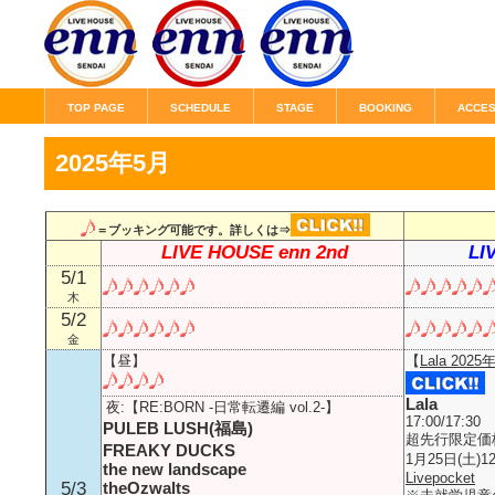
TOP PAGE
SCHEDULE
STAGE
BOOKING
ACCE
2025年5月
＝ブッキング可能です。詳しくは⇒
LIVE HOUSE enn 2nd
LI
5/1
木
5/2
金
【昼】
【
Lala 2025
Lala
夜:【RE:BORN -日常転遷編 vol.2-】
17:00/17:30
PULEB LUSH(福島)
超先行限定価格\
FREAKY DUCKS
1月25日(土)12
the new landscape
Livepocket
5/3
theOzwalts