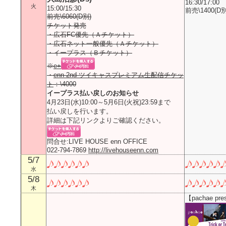
16:30/17:00
火
15:00/15:30
前売\1400(D別
前売\6060(D別)
チケット発売
・広石FC優先（Ａチケット）
・広石ネット一般優先（Ａチケット）
・イープラス（Ｂチケット）
※
e+
・
enn 2nd ツイキャスプレミアム生配信チケッ
ト
：\4000
イープラス払い戻しのお知らせ
4月23日(水)10:00～5月6日(火祝)23:59まで
払い戻しを行います。
詳細は下記リンクよりご確認ください。
問合せ:LIVE HOUSE enn OFFICE
022-794-7869
http://livehouseenn.com
5/7
水
5/8
木
【pachae pres