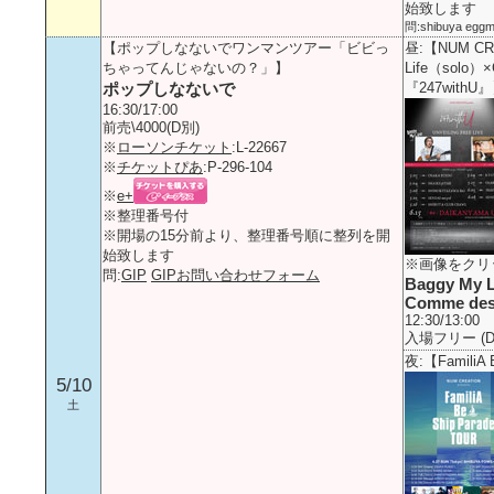
始致します
問:shibuya eggm
【ポップしなないでワンマンツアー「ビビっ
昼:【NUM CREA
ちゃってんじゃないの？」】
Life（solo）×
ポップしなないで
『247withU
16:30/17:00
前売\4000(D別)
※
ローソンチケット
:L-22667
※
チケットぴあ
:P-296-104
※
e+
※整理番号付
※開場の15分前より、整理番号順に整列を開
始致します
※画像をクリ
問:
GIP
GIPお問い合わせフォーム
Baggy My L
Comme des 
12:30/13:00
入場フリー (D
夜:【FamiliA 
5/10
土