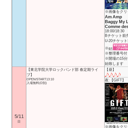
※画像をクリ
Am Amp
Baggy My L
Comme des 
18:00/18:30
Bチケット前売\
U-20チケット前
※
e+
※整理番号付
※開場の15
始致します
【東北学院大学ロックバンド部 春定期ライ
【昼】
ブ】
OPEN/START13:10
夜:
【GIFT】
入場無料(D別)
5/11
日
※画像をクリ