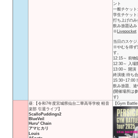
ント
一般チケット:\
学生チケット:\
打ち上げのみ参
飲み放題込み
※
Livepocket
当日のスケジ
※やむを得ず
す。
12:15～ 前
12:30～ 入
13:00～ 開演
終演後:待ち
15:30~17:
飲み放題、途
(開催場所は
す)
昼:【令和7年度宮城県仙台二華高等学校 軽音
【Gym Battle
楽部 引退ライブ】
ScalloPuddings2
BlueVeil
Huru² Chain
アマヒカリ
Louis