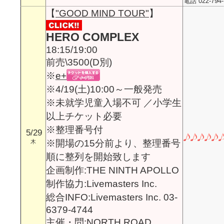
電話 022-794
【
"GOOD MIND TOUR"
】
HERO COMPLEX
18:15/19:00
前売\3500(D別)
※
e+
※4/19(土)10:00～一般発売
※未就学児童入場不可 ／小学生
以上チケット必要
※整理番号付
5/29
※開場の15分前より、整理番号
木
順に整列を開始致します
企画制作:THE NINTH APOLLO
制作協力:Livemasters Inc.
総合INFO:Livemasters Inc. 03-
6379-4744
主催・問:
NORTH ROAD