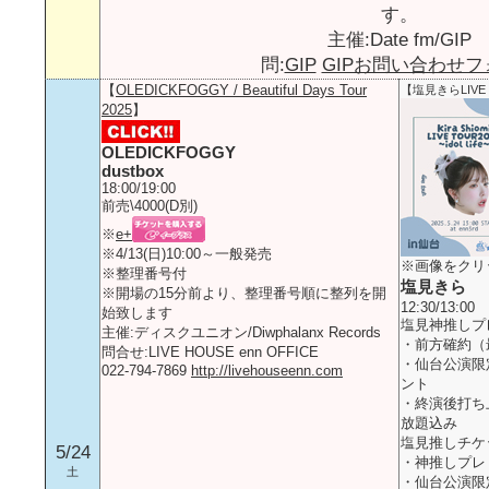
す。
主催:Date fm/GIP
問:
GIP
GIPお問い合わせフ
【
OLEDICKFOGGY / Beautiful Days Tour
【塩見きらLIVE TO
2025
】
OLEDICKFOGGY
dustbox
18:00/19:00
前売\4000(D別)
※
e+
※4/13(日)10:00～一般発売
※画像をクリ
※整理番号付
塩見きら
※開場の15分前より、整理番号順に整列を開
12:30/13:00
始致します
塩見神推しプレ
主催:ディスクユニオン/Diwphalanx Records
・前方確約（
問合せ:LIVE HOUSE enn OFFICE
・仙台公演限
022-794-7869
http://livehouseenn.com
ント
・終演後打ち上
放題込み
塩見推しチケット
5/24
・神推しプレ
土
・仙台公演限