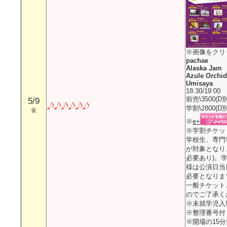
※画像をクリ
pachae
Alaska Jam
Azule Orchid
Umisaya
18:30/19:00
前売\3500(D別
5/9
学割\2800(D別
金
※
e+
※学割チケッ
学校生、専門
が対象となり
必要あり)。
様は公演日当
必要となりま
一般チケット
のでご了承く
※未就学児入
※整理番号付
※開場の15