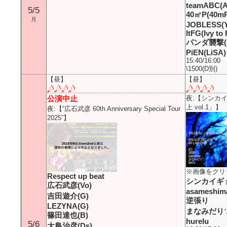
teamABC(Ac
5/5
40㎡P(40mP
月
JOBLESS(
ItFG(Ivy to
パンダ襲撃(A
PiEN(LiSA)
15:40/16:00
\1500(D別)
【昼】
【昼】
公演中止
夜:【シンカイギョ 
上 vol.1」】
夜:
【“広石武彦 60th Anniversary Special Tour
2025”】
※画像をクリ
Respect up beat
シンカイギ
広石武彦(Vo)
asameshim
吉田遊介(G)
逆張り
LEZYNA(G)
まなみだり
篠田達也(B)
hurelu
5/6
大島治彦(Ds)