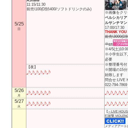
ASnøte
11:15/11:30
前売\100(D別\400/ソフトドリンクのみ)
※画像をクリ
ペルシカリア
ルサンチマン
5/25
17:00/17:30
日
THANK YOU 
前売\3000(D別
※
e+
※4/5(土)10
※小学生以下
必要
※整理番号付
【夜】
※開場の15
始致します
問合せ:LIVE H
022-794-786
5/26
月
5/27
火
【
～LIVE HOUSE
打射撃 VIOLENC
メディアアート