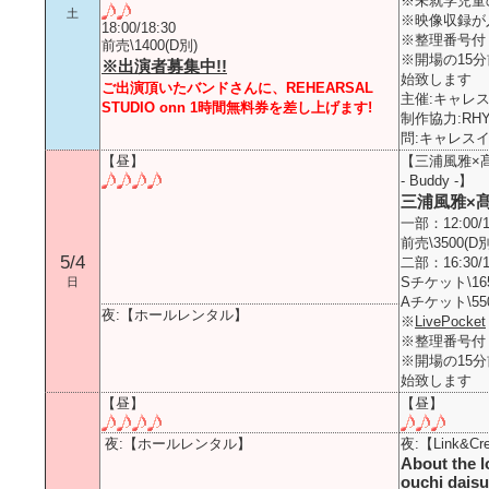
※未就学児童
土
※映像収録が
18:00/18:30
※整理番号付
前売\1400(D別)
※開場の15
※出演者募集中!!
始致します
ご出演頂いたバンドさんに、REHEARSAL
主催:キャレ
STUDIO onn 1時間無料券を差し上げます!
制作協力:RHY
問:キャレスイン
【昼】
【三浦風雅×髙橋一
- Buddy -】
三浦風雅×
一部：12:00/1
前売\3500(D別
5/4
二部：16:30/1
Sチケット\165
日
Aチケット\550
夜:【ホールレンタル】
※
LivePocket
※整理番号付
※開場の15
始致します
【昼】
【昼】
夜:【ホールレンタル】
夜:【Link&Crea
About the l
ouchi daisuk