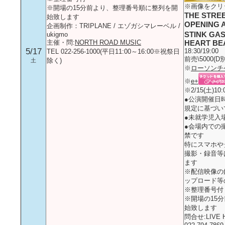
※画像をクリ
※開場の15分前より、整理番号順に整列を開
THE STRE
始致します
OPENING 
企画制作：TRIPLANE / エゾガシマレーベル /
STINK GA
ukigmo
主催・問:
NORTH ROAD MUSIC
HEART BE
5/17
18:30/19:00
TEL 022-256-1000(平日11:00～16:00※祝祭日
前売\5000(D別
除く)
土
※
ローソンチ
※
e+
※2/15(土)1
●公演開催日
規定に基づい
●未就学児入
●会場内での
禁です
特にスマホや
撮影・録音等
ます
※配信映像の
ップロード等
※整理番号付
※開場の15
始致します
問合せ:LIVE H