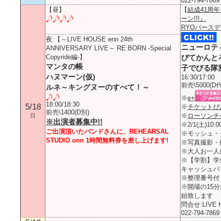
022-794-786
【昼】
【
結成41周年
ーン!!!』
RYOバース
夜:
【～LIVE HOUSE enn 24th
ニューロテ
ANNIVERSARY LIVE～ RE:BORN -Special
Copyride編-】
ぴてかんと
マンタの帳
子でびる隊
ハヌマーン(仮)
16:30/17:00
前売\5000(D
ルネ～キングヌーのすべて！～
※
e+
18:00/18:30
5/18
※
チケットぴ
前売\1400(D別)
※
ローソンチ
日
※出演者募集中!!
※2/1(土)10
ご出演頂いたバンドさんに、REHEARSAL
※モッシュ・
STUDIO onn 1時間無料券を差し上げます!
※写真撮影・
※大人お一人
※【学割】学
キャッシュバ
※整理番号付
※開場の15
始致します
問合せ:LIVE H
022-794-786