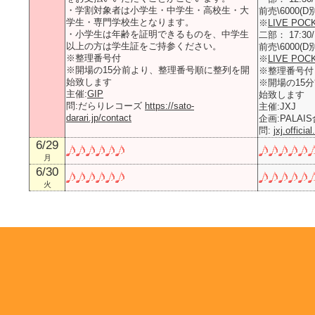
・学割対象者は小学生・中学生・高校生・大
前売\6000(D別
学生・専門学校生となります。
※
LIVE POC
・小学生は年齢を証明できるものを、中学生
二部： 17:30/
以上の方は学生証をご持参ください。
前売\6000(D別
※整理番号付
※
LIVE POC
※開場の15分前より、整理番号順に整列を開
※整理番号付
始致します
※開場の15
主催:
GIP
始致します
問:だらりレコーズ
https://sato-
主催:JXJ
darari.jp/contact
企画:PALAI
問:
jxj.offic
6/29
月
6/30
火