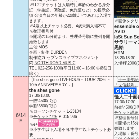
※U-22チケットは入場時に年齢のわかる身分
証（学生証、保険証、免許証など）の提示必
須 公演当日の年齢が22歳以下であれば入場で
きます。
※画像をクリ
※4歳以上チケット必要、4歳未満入場不可
ensemble o
※整理番号付
AVID
※開場の15分前より、整理番号順に整列を開
laSt Sun Se
始致します
サラリーマ
主催:MOS
黒飴
企画・制作:DURDEN
HTM
制作協力:セブンスライブマネジメント
18:20/18:30
問:
NORTH ROAD MUSIC
入場料\2000(
TEL 022-256-1000(平日11:00～16:00※祝祭日
除く)
【the shes gone LIVEHOUSE TOUR 2026 ～
【
十一周年記
10th ANNIVERSARY～】
「世信戯劇」
the shes gone
17:30/18:00
怪人二十面
一般\4500(D別)
17:00/17:30
学割\3800(D別)
前売\4500(D
※
ローソンチケット
L-23104
チケット詳細
6/14
※
チケットぴあ
P-315-986
※整理番号付
日
※開場の15
※
e+
始致します
※小学生以下入場不可/中学生以上チケット必
入場順：番号
要
主催／企画／制