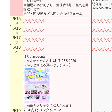
※整理番号付
問合せ:LIVE H
※開場の15分前より、整理番号順に整列を開
022-794-786
始致します
主催・問:
GIP
GIPお問い合わせフォーム
6/15
月
6/16
火
6/17
水
6/18
木
【りこpresents
にゃんぽんたんALL UNIT FES 2026
～推しと迎える夏のはじまり～】
※画像をクリックで拡大されます
にゃんだコレクション
6/19