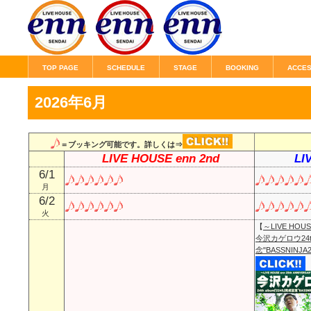
TOP PAGE
SCHEDULE
STAGE
BOOKING
ACCE
2026年6月
＝ブッキング可能です。詳しくは⇒
LIVE HOUSE enn 2nd
LI
6/1
月
6/2
火
【
～LIVE HOUSE
今沢カゲロウ24th
念"BASSNINJA2