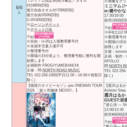
プレミアム指定席(前方確定／タオル
※画像をクリ
付)\8800(D別)
ミニマムジ
6/6
後方自由タオル付\7000(D別)
w:健やかなる子
土
後方自由\5500(D別)
17:30/18:00
U-20\3000(D別)
前売\3500(D別
※
ローソンチケット
※
e+
※
チケットぴあ
※4/4(土)12
※
e+
※整理番号付
※自由・U-20は入場整理番号付
※開場の15
※未就学児童入場不可
始致します
※整理番号付
主催：tomorro
※開場の15分前より、整理番号順に整列を開
企画・制作：tom
始致します
APOLLO
企画制作:FROG/YUMEBANCHI
問:
NORTH R
主催・問:
NORTH ROAD MUSIC
TEL 022-25
TEL 022-256-1000(平日11:00～16:00※祝祭日
除く)
除く)
【猫背のネイビーセゾン pre ONEMAN TOUR
【霜月はるか 20th
2026 「超☆究極体 NEOS!!」】
Ashioto Ste
霜月はるか
GUEST:
"昼公演 — Shim
13:00/13:30
前売¥6600(D
※
e+
"夜公演— Ashio