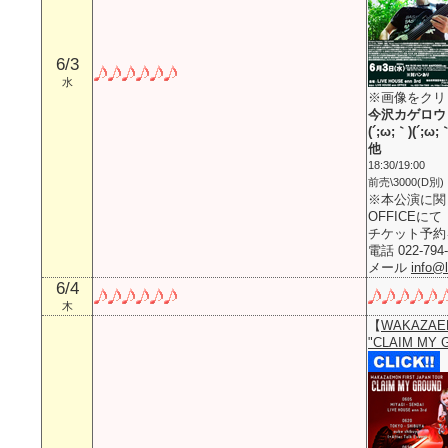
6/3
水
※画像をクリ
今沢カゲロウ
(´;ω;｀)(´;ω
他
18:30/19:00
前売\3000(D別)
※本公演に関しま
OFFICEにて
チケット予約
電話 022-794-
メール
info@
6/4
木
【
WAKAZAEM
"CLAIM MY 