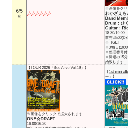
※画像をクリ
6/5
わかざえも
金
Band Mem
Drum：ひ
Guitar：Rio
18:30/19:00
前売\3500(D別
※
TIGET
※3/8(日)19
※整理番号付
※開場の15
始致します
【TOUR 2026「Bee Alive Vol.19」】
【
1st mini
ー」
】
※画像をクリックで拡大されます
ONE☆DRAFT
16:00/16:30