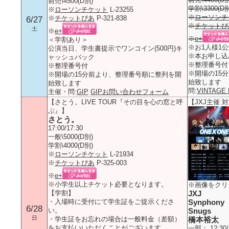
前売\4500(D別)
学割\3300
※
ローソンチケット
L-23255
※
ローソンチ
※
チケットぴあ
P-321-838
6/27
※
チケットぴ
土
※
e+
※
e+
＜学割あり＞
※お1人様1
公演当日、学生書提示でワンコイン(500円)キ
※本お申し込
ャッシュバック
※整理番号付
※整理番号付
※開場の15
※開場の15分前より、整理番号順に整列を開
始致します
始致します
問:
VINTAGE
主催・問:
GIP
GIPお問い合わせフォーム
【さとう。LIVE TOUR『その目を心の窓と呼
【JXJ主催 
ぶ』】
さとう。
17:00/17:30
一般\5000(D別)
学割\4000(D別)
※
ローソンチケット
L-21934
※
チケットぴあ
P-325-003
※
e+
※小学生以上チケット必要となります。
※画像をクリ
【学割】
JXJ
・入場時に受付にて学生証をご提示くださ
Synphony
6/28
い。
Snugs
日
・学生証をお忘れの場合は一般料金（差額）
橋本裕太
をお支払いいただくことがございます。
一部： 12:30/