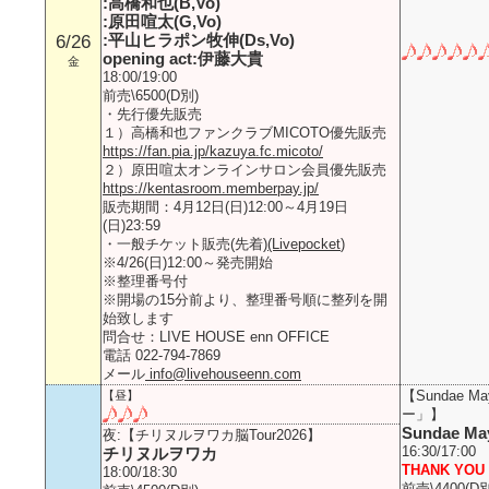
:高橋和也(B,Vo)
:原田喧太(G,Vo)
:平山ヒラポン牧伸(Ds,Vo)
6/26
opening act:伊藤大貴
金
18:00/19:00
前売\6500(D別)
・先行優先販売
１）高橋和也ファンクラブMICOTO優先販売
https://fan.pia.jp/kazuya.fc.micoto/
２）原田喧太オンラインサロン会員優先販売
https://kentasroom.memberpay.jp/
販売期間：4月12日(日)12:00～4月19日
(日)23:59
・一般チケット販売(先着)
(Livepocket
)
※4/26(日)12:00～発売開始
※整理番号付
※開場の15分前より、整理番号順に整列を開
始致します
問合せ：LIVE HOUSE enn OFFICE
電話 022-794-7869
メール
info@livehouseenn.com
【Sundae 
【昼】
ー」】
Sundae Ma
夜:【チリヌルヲワカ脳Tour2026】
16:30/17:00
チリヌルヲワカ
THANK YOU 
18:00/18:30
前売\4400(D別