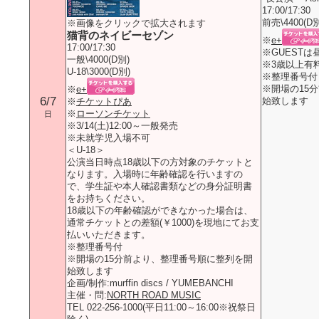
17:00/17:30
前売\4400(D別
※画像をクリックで拡大されます
猫背のネイビーセゾン
※
e+
17:00/17:30
※GUESTは
一般\4000(D別)
※3歳以上有
U-18\3000(D別)
※整理番号付
※開場の15
※
e+
6/7
始致します
※
チケットぴあ
※
ローソンチケット
日
※3/14(土)12:00～一般発売
※未就学児入場不可
＜U-18＞
公演当日時点18歳以下の方対象のチケットと
なります。入場時に年齢確認を行いますの
で、学生証や本人確認書類などの身分証明書
をお持ちください。
18歳以下の年齢確認ができなかった場合は、
通常チケットとの差額(￥1000)を現地にてお支
払いいただきます。
※整理番号付
※開場の15分前より、整理番号順に整列を開
始致します
企画/制作:murffin discs / YUMEBANCHI
主催・問:
NORTH ROAD MUSIC
TEL 022-256-1000(平日11:00～16:00※祝祭日