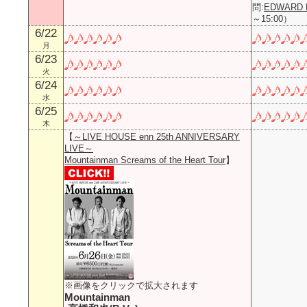
問:
EDWARD 
～15:00）
6/22
月
6/23
火
6/24
水
6/25
木
【
～LIVE HOUSE enn 25th ANNIVERSARY
LIVE～
Mountainman Screams of the Heart Tour
】
※画像をクリックで拡大されます
Mountainman