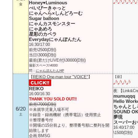
Honey♥Luminous
金
べいびーきゃっと
にゃんへら×しんどろーむ
Sugar balloon
にゃんカスモンスター
にゃあめろ
星彩のカペラ
Everydayにゃんぽんたん
16:30/17:00
前売\2500(D別)
当日\3000(D別)
最前(君だけLIVE付)\30000(D別)
撮影スペース\4000
問：
にゃんぽんたんHP
【
REIKO One-man tour "VOICE"
】
【昼】
REIKO
夜:【Link&Cre
16:00/16:30
mumuqqq
THANK YOU SOLD OUT!!
Hello Work
前売\7000(D別)
ちゃんとし
6/20
※未就学児童入場不可
SOUND O
土
※録音・録画機材（携帯電話）使用禁止
夢現
※整理番号付
スーパーお
※開場の15分前より、整理番号順に整列を開
16:40/17:00
始致します
\1500(D別)
企画:BMSG