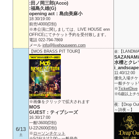
:田ノ岡三郎(Acco)
:福島久雄(G)
opening act：島由美麻小
18:30/19:00
前売\4000(D別)
※本公演に関しましては、LIVE HOUSE enn
OFFICEにてチケット予約を受付致します。
電話 022-794-7869
メール
info@livehouseenn.com
【MOS BRASS PIT TOUR】
:【LANDMA
昼
SAZANAMi
水槽とクレ
i_andscape
11:40/12:00
優先入場チケット
一般チケット\2
※
TicketDive
※6歳以上チ
※画像をクリックで拡大されます
夜:【Drop Out
MOS
～詩夜～】
GUEST：ティプシーズ
16:30/17:00
一般\3600(D別)
U-22\2600(D別)
6/13
※
ローソンチケット
土
※5/16(土)12:00～一般発売