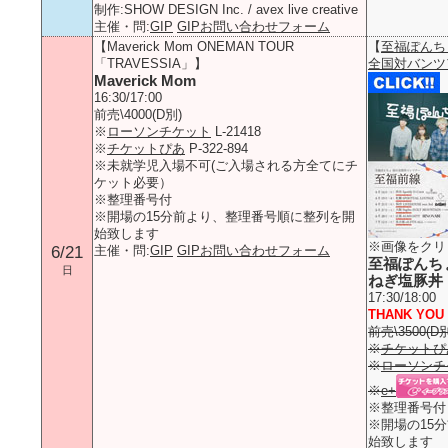
制作:SHOW DESIGN Inc. / avex live creative
主催・問:
GIP
GIPお問い合わせフォーム
【Maverick Mom ONEMAN TOUR
【
至福ぽんち
「TRAVESSIA」】
全国対バンツ
Maverick Mom
16:30/17:00
前売\4000(D別)
※
ローソンチケット
L-21418
※
チケットぴあ
P-322-894
※未就学児入場不可(ご入場される方全てにチ
ケット必要）
※整理番号付
※開場の15分前より、整理番号順に整列を開
始致します
※画像をクリ
6/21
主催・問:
GIP
GIPお問い合わせフォーム
至福ぽんち
日
ねぎ塩豚丼
17:30/18:00
THANK YOU 
前売\3500(D別
※
チケットぴ
※
ローソンチ
※
e+
※整理番号付
※開場の15
始致します