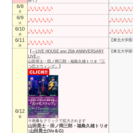
除く)
6/8
月
6/9
火
6/10
水
6/11
【東北大学医
木
【
～LIVE HOUSE enn 25th ANNIVERSARY
【東北大学医
LIVE～
山田晃士・田ノ岡三郎・福島久雄トリオ『三
つ巴スウィング』
】
6/12
金
※画像をクリックで拡大されます
山田晃士・田ノ岡三郎・福島久雄トリオ
:山田晃士(Vo＆G)